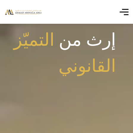
إرث من
التميّز
القانوني